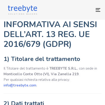
Skip
Skip
links
to
To
primary
nav
navigation
INFORMATIVA AI SENSI
Skip
to
DELL’ART. 13 REG. UE
content
2016/679 (GDPR)
1) Titolare del trattamento
Il Titolare del trattamento è
TREEBYTE S.R.L.
, con sede in
Monticello Conte Otto (VI), Via Zanella 219
.
Per qualsiasi richiesta relativa alla privacy:
info@treebyte.com
.
2) Dati trattati